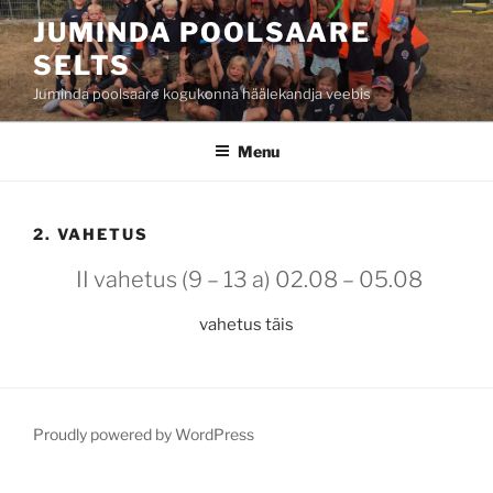
Skip
JUMINDA POOLSAARE
to
SELTS
content
Juminda poolsaare kogukonna häälekandja veebis
Menu
2. VAHETUS
II vahetus (9 – 13 a) 02.08 – 05.08
vahetus täis
Proudly powered by WordPress